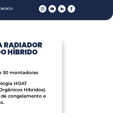
ONTATO
A RADIADOR
O HÍBRIDO
e 30 montadoras
ologia HOAT
Orgânicos Híbridos).
 de congelamento e
o.