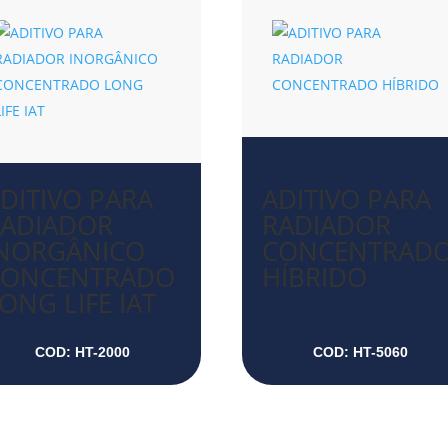
DITIVO PARA
ADITIVO PARA
RADIADOR
RADIADOR
INORGÂNICO
CONCENTRAD
CONCENTRADO
HÍBRIDO
ONG LIFE IAT
COD: HT-2000
COD: HT-5060