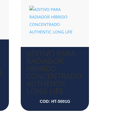
ADITIVO PARA
RADIADOR
HÍBRIDO
O
CONCENTRADO
AUTHENTIC
LONG LIFE
COD: HT-5001G