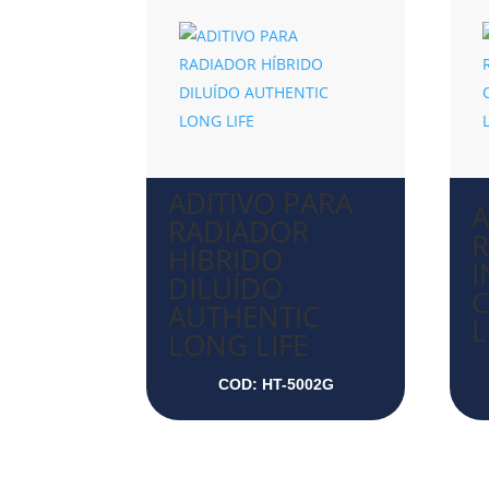
ADITIVO PARA
A
RADIADOR
HÍBRIDO
DILUÍDO
AUTHENTIC
L
LONG LIFE
COD: HT-5002G