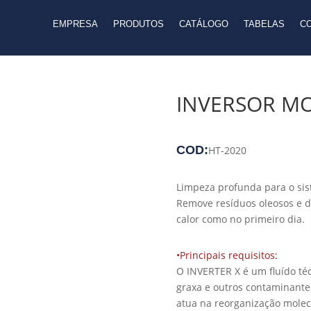
EMPRESA
PRODUTOS
CATÁLOGO
TABELAS
C
INVERSOR MO
COD:
HT-2020
Limpeza profunda para o sis
Remove resíduos oleosos e d
calor como no primeiro dia.
•Principais requisitos:
O INVERTER X é um fluído té
graxa e outros contaminante
atua na reorganização molec